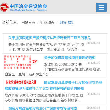
Toggl
navig
当前位置:
网站首页
行业动态
政策法规
关于加强固定资产投资调控从严控制新开工项目的意见
2006/07/10
关于加强固定资产投资调控从 严 控 制 新 开 工 项
目 的 意 见 发展改革委 国土资源部 银监会 ...
关于加强煤炭建设项目管理的通知
2006/07/05
发改能源[2006]1039号 关
于加强煤炭建设项目管理的通知 各省、
自治区、直辖市及新疆生产建...
国家发展改革委关于印发加强涉农价格
和收费管理为建设社会主义新农村服务的意见的通知
2006/07/05
发改价格[2006]873号 国家发展改革委关于印发 加强
涉农价格和收费管理为建设社会主义 新农村服务...
2006/07/05
国家发展改革委发布2006年政府支农投资指南