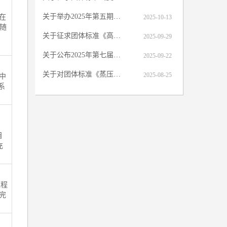
关于举办2025年第五期压力管道设计审批人员 专业培训（网络班）的通知
在
2025-10-13
。随
关于征求团体标准《高炉炉缸用硅溶胶结合刚玉碳化硅质泵送浇注料应用技术标准》（征求意见稿）意见的函
2025-09-29
关于公布2025年第七届冶金建设行业 BIM大赛结果的通知
2025-09-22
关于对团体标准《蒸压轻质加气混凝土（ALC）墙板施工质量验收标准》征求意见的函
2025-08-25
中
系
目
充
工程
完