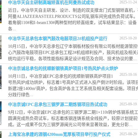
2025-11-24
中冶华天自主研制高端矫直机在阿曼热试成功
近日，中冶华天自主研发、设计、制造的双支撑龙门式型钢矫直机，
阿曼ALJAZEERASTEELPRODUCTS公司轧钢车间完成热负荷试车
着角钢110#和I-beam130#两种型材的矫直结束，试车结果显示：设备
各...
2025-10-20
中冶华天总承包本钢汽鼓改电鼓项目2#机组投产运行
10月15日，中冶华天总承包辽宁本钢板材股份有限公司板材能源管控
心汽鼓改电鼓项目EPC总承包工程2#机组顺利投产，鼓风机组及相关
统均运行平稳，各项性能指标满足设计规范及合同、技术协议的要...
中冶京诚总承包的抚顺新钢铁高炉项目1号热风炉点火烘炉
2025-10-16
10月11日，中冶京诚EPC总承包的抚顺新钢铁高炉项目1
号热风炉成功烘炉，标志着1号高炉正式进入投产倒计时阶段。该项
新建2座1400m³高炉，包含高炉各主工艺系统及相关配套设施。项目
分践行绿色...
2025-09-19
中冶京诚EPC总承包三钢罗源二期炼钢项目热试成功
9月12日，中冶京诚EPC总承包的三钢罗源二期1×110t转炉炼钢系统
圆满完成热负荷试车，标志着炼钢连铸系统全线投产，较原计划提前
成。这一成果不仅为三钢罗源闽光公司带来显著效益，更充分彰...
2025-08-29
上海宝冶承建的酒钢4200mm宽厚板项目举行投产仪式