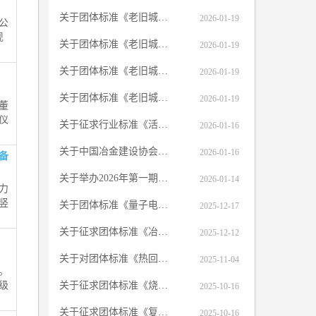
关于团体标准《老旧城区韧性改造项目运维管理标准》征求意见的函
2026-01-19
公
现
关于团体标准《老旧城区韧性改造综合评价标准》 征求意见的函
2026-01-19
关于团体标准《老旧城区更新改造智慧管理标准》征求意见的函
2026-01-19
关于团体标准《老旧城区更新改造规划设计标准》 征求意见的函
2026-01-19
董
仪
关于征求行业标准《活性炭法烧结球团烟气净化工程设计规范》（征求意见稿）意见的函
2026-01-16
关于中国冶金建设协会第七届理事会届中调整负责人人选的公示
2026-01-16
备
关于举办2026年第一期压力管道设计审批人员专业提升培训（网络）班的通知
2026-01-14
力
竖
关于团体标准《量子电炉机械设备安装标准》征求意见的函
2025-12-17
关于征求团体标准《冶金行业可燃气体和有毒有害气体检测报警系统设计标准》（征求意见稿）意见的函
2025-12-12
关于对团体标准《热回收焦炉机械设备安装及验收标准》征求意见的函
2025-11-04
。
级
关于征求团体标准《烧结工序协同处置城市固废来料及预处理工艺技术标准》（征求意见稿）意见的函
2025-10-16
关于征求团体标准《复合供热低碳烧结技术标准》（征求意见稿）意见的函
2025-10-16