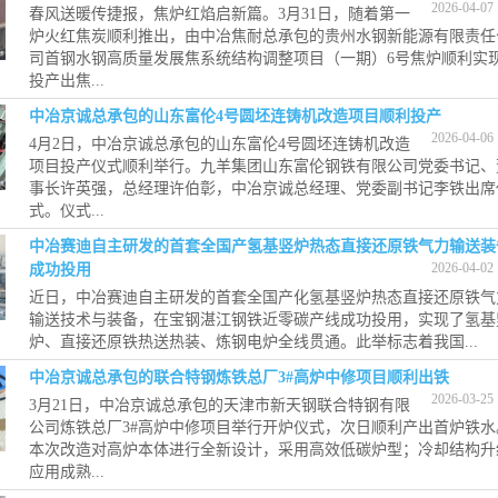
2026-04-07
春风送暖传捷报，焦炉红焰启新篇。3月31日，随着第一
炉火红焦炭顺利推出，由中冶焦耐总承包的贵州水钢新能源有限责任
司首钢水钢高质量发展焦系统结构调整项目（一期）6号焦炉顺利实
投产出焦...
中冶京诚总承包的山东富伦4号圆坯连铸机改造项目顺利投产
2026-04-06
4月2日，中冶京诚总承包的山东富伦4号圆坯连铸机改造
项目投产仪式顺利举行。九羊集团山东富伦钢铁有限公司党委书记、
事长许英强，总经理许伯彰，中冶京诚总经理、党委副书记李铁出席
式。仪式...
中冶赛迪自主研发的首套全国产氢基竖炉热态直接还原铁气力输送装
2026-04-02
成功投用
近日，中冶赛迪自主研发的首套全国产化氢基竖炉热态直接还原铁气
输送技术与装备，在宝钢湛江钢铁近零碳产线成功投用，实现了氢基
炉、直接还原铁热送热装、炼钢电炉全线贯通。此举标志着我国...
中冶京诚总承包的联合特钢炼铁总厂3#高炉中修项目顺利出铁
2026-03-25
3月21日，中冶京诚总承包的天津市新天钢联合特钢有限
公司炼铁总厂3#高炉中修项目举行开炉仪式，次日顺利产出首炉铁水
本次改造对高炉本体进行全新设计，采用高效低碳炉型；冷却结构升
应用成熟...