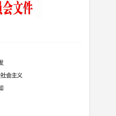
发
设社会主义
知