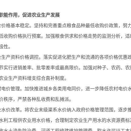
职能作用，促进农业生产发展
价格基本稳定。坚持和完善重点粮食品种最低收购价政策，努
低收购价格执行预案。加强粮食供求和价格走势的监测分析，适
极性。
生产资料价格调控。落实促进化肥生产和流通的各项价格优惠
节实行进销差率、批零差率或最高限价。加强对种子、农药、农
农业生产资料增支综合直补制度。
电价管理。加快推进城乡各类用电同价，进一步降低农村电价
价秩序，严禁各种乱收费和乱摊派。
水价改革。将农业末级渠系水价纳入政府价格管理范围，逐步
水利工程供农业用水价格，合理制定农业生产用水的水资源费标
收水土流失防治费、河道工程修建维护管理费、取水许可证工本