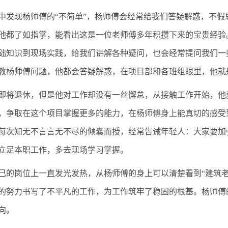
中发现杨师傅的“不简单”，杨师傅会经常给我们答疑解惑，不
他都了如指掌，能看出这是一位老师傅多年积攒下来的宝贵经验
础知识到现场实践，给我们讲解各种疑问，也会经常提问我们一
教杨师傅问题，他都会答疑解惑，在项目部和各班组眼里，他就
即将退休，但是他对工作却没有一丝懈怠，从接触工作开始，他
，争取在这个项目掌握更多的能力，在杨师傅身上能真切的感受
每次知无不言言无不尽的倾囊而授，经常告诫年轻人：大家要加
立足本职工作，多去现场学习掌握。
己的岗位上一直发光发热，从杨师傅的身上可以清楚看到“建筑
的努力书写了不平凡的工作，为工作筑牢了稳固的根基。杨师傅
向。