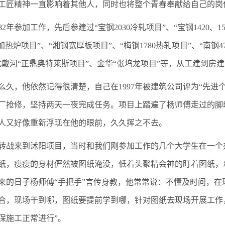
工匠精神一直影响着其他人，同时也将整个青春奉献给自己的岗
82年参加工作，先后参建过“宝钢2030冷轧项目”、“宝钢1420、15
加热炉项目”、“湘钢宽厚板项目”、“梅钢1780热轧项目”、“南钢4
北戴河“正鼎奥特莱斯项目”、金华“张坞龙项目”等，从工建到房
么久，他依然记得很清楚，自己在1997年被建筑公司评为“先进
厂抢修，坚持两天一夜完成任务。项目上踏遍了杨师傅走过的脚
人又好像重新浮现在他的眼前，久久挥之不去。
转战来到沭阳项目，当时和我们刚参加工作的几个大学生在一个
纸，瘦瘦的身材俨然被图纸淹没，低着头聚精会神的盯着图纸，
来的日子杨师傅“手把手”言传身教，他常常说：不懂及时问，
合，现场干到哪，图纸要提前学到哪，针对图纸去现场开展工作
保施工正常进行”。