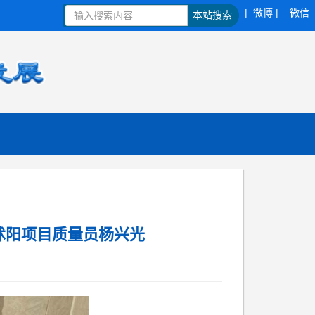
| 微博 |
微信
本站搜索
冶沭阳项目质量员杨兴光