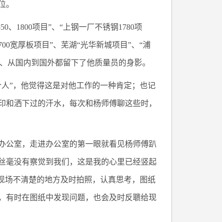
位。
50、1800项目”、“上钢一厂不锈钢1780项
700宽厚板项目”、芜湖“光华新城项目”、“浦
建、从国内到国外都留下了他质量员的身影。
个人”，他觉得这是对他工作的一种肯定；也记
印和洒下过的汗水，每次和杨师傅聊这些时，
办公室，走进办公室的第一眼就看见杨师傅趴
丝毫没有察觉到我们，这是我的心里已经竖起
在现场不清楚的地方及时拍照，认真思考，图纸
，有时在图纸中发现问题，也会及时反聩给现