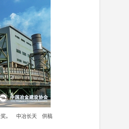
金奖。
中冶长天 供稿