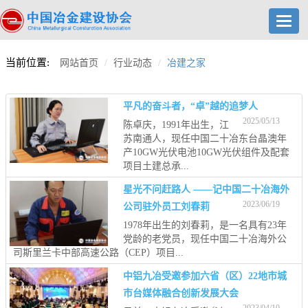
Toggl
navig
当前位置:
网站首页
行业动态
冶建之家
平凡的奋斗者，“卓”越的追梦人
2025/05/13
陈卓庆，1991年出生，江
苏南通人，现任中国二十冶东台晶澳年
产10GW光伏电池10GW光伏组件及配套
项目土建总承...
星光不问赶路人 ——记中国二十冶海外
2023/06/19
公司驻外员工刘春莉
1978年出生的刘春莉，是一名具有23年
党龄的老党员，现任中国二十冶海外公
司斯里兰卡中部高速公路（CEP）项目...
中铝九冶受邀参加六省（区）22地市城
市台媒体融合创新发展大会