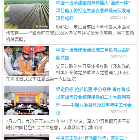
中国一冶承建国内单体最大“渔光一体”
项目施工将打造生态农业养殖光伏发电
2022/08/12
项目标杆
8月8日，走进目前国内单体最大水面光
伏项目——华润赤壁日曜350MW渔光互补光伏发电项目，施工现场
机械轰鸣，...
中国一冶党建活动让施工单位与业主同
2022/08/01
频共振
党员过政治生日集体唱红歌《我和我的
祖国》全体党员重温入党誓词7月15日，
在湖北省武汉市江夏区第一人民医院...
锚定目标 抢抓机遇 争分夺秒 善作善成
以更加优异业绩迎接党的二十大胜利召
开 ——中铝九冶召开2022年年中工作会
2022/08/01
议
7月27日，九冶召开2022年年中工作会议，深入学习贯彻习近平新
时代中国特色社会主义思想，认真落实中铝集团和...
中冶天工举办“建功新时代，喜迎二十