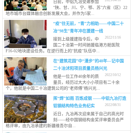
2023/04/10
日前，中铝九冶受邀参加
“陕、甘、川、宁、鄂、苏”六省（区）22
地市城市台媒体融合创新发展大会，并作为5家...
“疫”往无前，“青”力相助——中国二十
冶“98生”青年冲在援建一线
2022/11/16
接到上级援建指令后，中
国二十冶第一时间驰援临港方舱医院
F16-02地块建设任务。在逆行而上的“抗疫”队伍中...
在“建筑花园”中“漫步”的40年—记中国
二十冶沭阳项目质量员杨兴光
2022/10/12
他是一位工作40余年的质
量员，经历过大大小小项目有二十余
个，他就是中国二十冶建筑公司的“老师傅”杨兴光...
挥“焊”如雨 百炼成钢 ——中铝九冶打造
2022/08/31
铝钢结构特色业务纪实
近日，九冶再次迎来属于自己的高光时
刻——经中国钢结构金奖评审委员会严
格评审，由九冶承建的新疆维吾尔自...