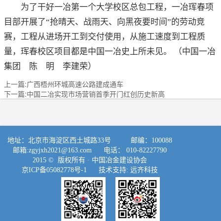
为了干好一冶第一个大学校区总包工程，一冶珲春项
目部开展了“抢晴天、战雨天、向黑夜要时间”的劳动竞
赛，工程从进场开工到交付使用，从施工速度到工程质
量，珲春校区项目都是中国一冶史上所未见。 （中国一冶
集团 陈 明 李建荣）
上一篇:广西梧州环城高速公路建成通车
下一篇:中国二冶实现市场营销首季开门红创历史新高
地址：北京市海淀区西土城路33号 邮编：100088
邮箱:
zgyjxh2021@163.com
电话： 010-82227790
2015 © 版权所有 ·
中国冶金建设协会
京ICP备05082778号-1
技术支持:
远齐科技