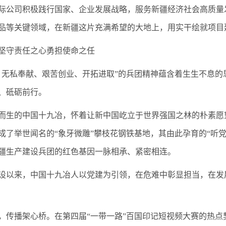
际公司积极践行国家、企业发展战略，服务新疆经济社会高质量
品等关键领域，在新疆这片充满希望的大地上，用实干绘就项目
坚守责任之心勇担使命之任
、无私奉献、艰苦创业、开拓进取”的兵团精神蕴含着生生不息
、砥砺前行。
而生的中国十九冶，怀着让新中国屹立于世界强国之林的朴素愿望
成了举世闻名的“象牙微雕”攀枝花钢铁基地，其由此孕育的“听
疆生产建设兵团的红色基因一脉相承、紧密相连。
设以来，中国十九冶人以党建为引领，在危难中彰显担当，在发
。
，传播架心桥。在第四届“一带一路”百国印记短视频大赛的热点