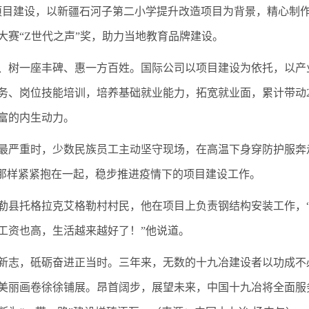
项目建设，以新疆石河子第二小学提升改造项目为背景，精心制作
获大赛“Z世代之声”奖，助力当地教育品牌建设。
、树一座丰碑、惠一方百姓。国际公司以项目建设为依托，以产
务、岗位技能培训，培养基础就业能力，拓宽就业面，累计带动2
富的内生动力。
最严重时，少数民族员工主动坚守现场，在高温下身穿防护服奔
”那样紧紧抱在一起，稳步推进疫情下的项目建设工作。
勒县托格拉克艾格勒村村民，他在项目上负责钢结构安装工作，
工资也高，生活越来越好了！”他说道。
新志，砥砺奋进正当时。三年来，无数的十九冶建设者以功成不
美丽画卷徐徐铺展。昂首阔步，展望未来，中国十九冶将全面服