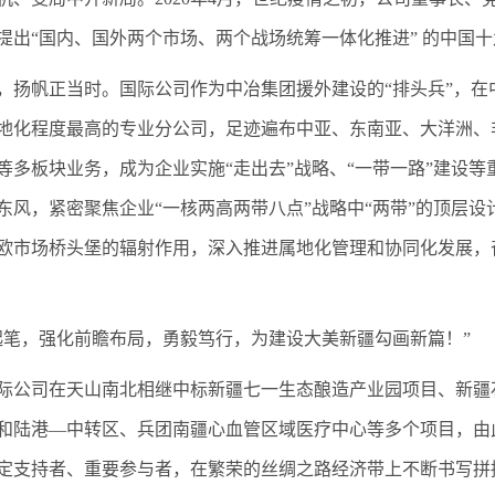
提出“国内、国外两个市场、两个战场统筹一体化推进” 的中国
，扬帆正当时。国际公司作为中冶集团援外建设的“排头兵”，
地化程度最高的专业分公司，足迹遍布中亚、东南亚、大洋洲、
等多板块业务，成为企业实施“走出去”战略、“一带一路”建设
东风，紧密聚焦企业“一核两高两带八点”战略中“两带”的顶层设
欧市场桥头堡的辐射作用，深入推进属地化管理和协同化发展，
起笔，强化前瞻布局，勇毅笃行，为建设大美新疆勾画新篇！”
际公司在天山南北相继中标新疆七一生态酿造产业园项目、新疆
和陆港—中转区、兵团南疆心血管区域医疗中心等多个项目，由
定支持者、重要参与者，在繁荣的丝绸之路经济带上不断书写拼