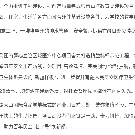
，全力推进工程建设，提前高质量建成师市重点教育类建设项目
公、住宿、生活等各方面教育硬件基础设施条件，为学校的教学
明施工牌、一堆堆整齐的排水管道，安全警示标语在醒目处应挂
兵团南疆心血管区域医疗中心项目奋力打造精益标杆示范工程，
举筑牢安全生产防线，为项目“高效建造、完美履约”保驾护航，
卫生体系建设的“新疆样板”，进一步提升南疆人民群众医疗卫生
璀璨清亮，均匀洒在建筑外墙，衬托着整座园区都像在闪闪发光。
路天山国际食品城地标式的产业园目前正处于装饰装修阶段，在
干快上的生动场景，项目建设者们正铆足干劲，奋力拼搏，加快
，助力百年民企“老字号”换新颜。