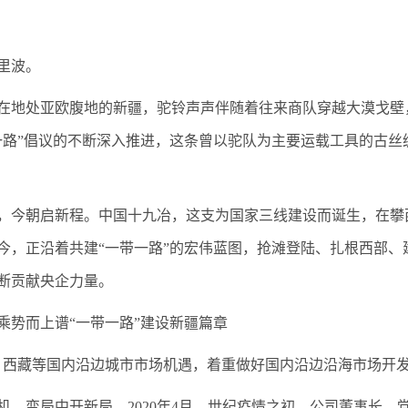
里波。
在地处亚欧腹地的新疆，驼铃声声伴随着往来商队穿越大漠戈壁
一路”倡议的不断深入推进，这条曾以驼队为主要运载工具的古
，今朝启新程。中国十九冶，这支为国家三线建设而诞生，在攀
今，正沿着共建“一带一路”的宏伟蓝图，抢滩登陆、扎根西部
断贡献央企力量。
乘势而上谱“一带一路”建设新疆篇章
、西藏等国内沿边城市市场机遇，着重做好国内沿边沿海市场开发
机、变局中开新局。2020年4月，世纪疫情之初，公司董事长