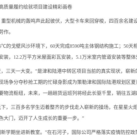
高质量履约绘就项目建设精彩画卷
, 重型机械的轰鸣声此起彼伏，大型卡车来回穿梭，四百余名建
劳作。
℃的戈壁风沙环境下，60天完成8590吨主体钢结构施工；50天相
安装，12.2万平方米屋面彩瓦安装，5.1万米室内管道安装等整
变，三天一大变。”是津和陆港中转区项目当前的真实现状，崭
现场争分夺秒抢工期的忙碌身影成为策勒津和国际陆港规划区夏
要物流枢纽，未来，一趟趟货运班列将经此长驱千里，销往五湖
光下，三百多名学生迈着整齐的步伐走入崭新的操场，在星星火炬
色大门，迈开了人生成长的重要一步。”
们新学期坐进新教室。”在石河子，国际公司严格落实疫情防控