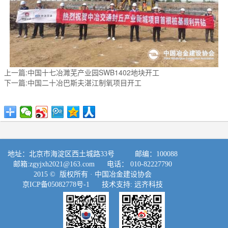
上一篇:中国十七冶濉芜产业园SWB1402地块开工
下一篇:中国二十冶巴斯夫湛江制氧项目开工
地址：北京市海淀区西土城路33号 邮编：100088
邮箱:
zgyjxh2021@163.com
电话： 010-82227790
2015 © 版权所有 ·
中国冶金建设协会
京ICP备05082778号-1
技术支持:
远齐科技