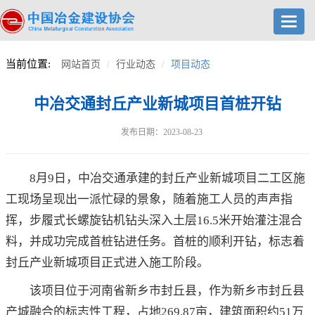
Toggl
navig
当前位置:
网站首页
行业动态
项目动态
中冶交通封丘产业新城项目首桩开钻
发布日期：2023-08-23
8月9日，中冶交通承建的封丘产业新城项目二工区施
工现场呈现出一派忙碌的景象，随着施工人员的声声指
挥，步履式长螺旋钻机钻头深入土层16.5米开始灌注混合
料，并成功完成首桩钻进任务。首桩的顺利开钻，标志着
封丘产业新城项目正式进入施工阶段。
该项目位于河南省新乡市封丘县，作为新乡市封丘县
产城融合的标志性工程，占地269.87亩，建筑面积约51万