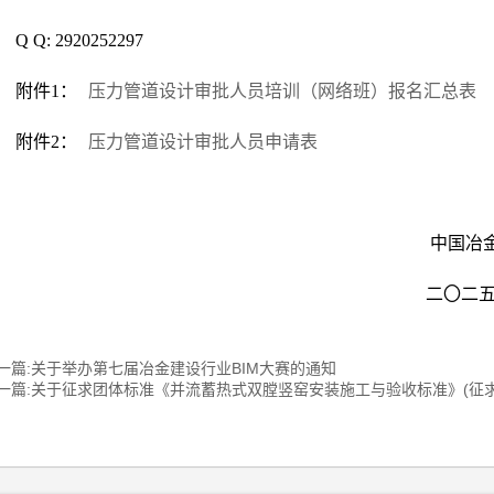
Q Q: 2920252297
附件1：
压力管道设计审批人员培训（网络班）报名汇总表
附件2：
压力管道设计审批人员申请表
中国冶金建设
二〇二五年四月十
一篇:关于举办第七届冶金建设行业BIM大赛的通知
一篇:关于征求团体标准《并流蓄热式双膛竖窑安装施工与验收标准》(征求