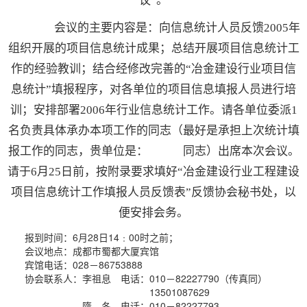
议”。
会议的主要内容是：向信息统计人员反馈2005年
组织开展的项目信息统计成果；总结开展项目信息统计工
作的经验教训；结合经修改完善的“冶金建设行业项目信
息统计”填报程序，对各单位的项目信息填报人员进行培
训；安排部署2006年行业信息统计工作。请各单位委派1
名负责具体承办本项工作的同志（最好是承担上次统计填
报工作的同志，贵单位是： 同志）出席本次会议。
请于6月25日前，按附录要求填好“冶金建设行业工程建设
项目信息统计工作填报人员反馈表”反馈协会秘书处，以
便安排会务。
报到时间：6月28日14﹕00时之前；
会议地点：成都市蜀都大厦宾馆
宾馆电话：028－86753888
协会联系人：李祖息 电话：010－82227790（传真同）
13501087629
隋 冬 电话：010－82227793